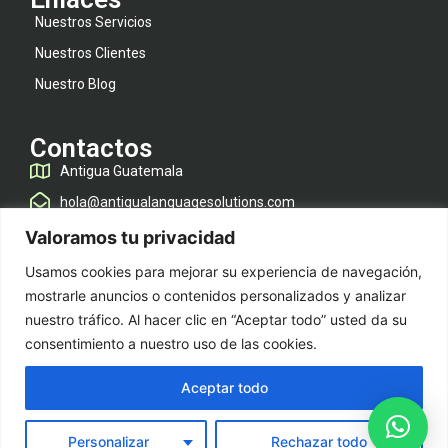
Nuestros Servicios
Nuestros Clientes
Nuestro Blog
Contactos
Antigua Guatemala
hola@antigualanguagesolutions.com
@antigualanguagesolutions
Valoramos tu privacidad
Usamos cookies para mejorar su experiencia de navegación,
Políticas
mostrarle anuncios o contenidos personalizados y analizar
nuestro tráfico. Al hacer clic en “Aceptar todo” usted da su
Política de privacidad
consentimiento a nuestro uso de las cookies.
Política de cookies
Aceptar todo
Copyright ©2026 | ANTIGUA LANGUAGE SOLUTIONS
Personalizar
Rechazar todo